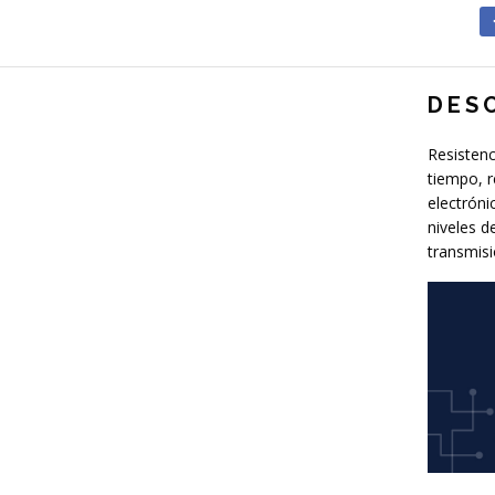
DES
Resistenc
tiempo, r
electróni
niveles d
transmisi