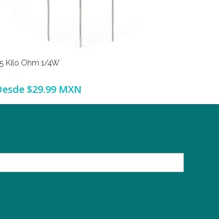
.5 Kilo Ohm 1/4W
2.2 Kilo
Desde
$29.99 MXN
Desde