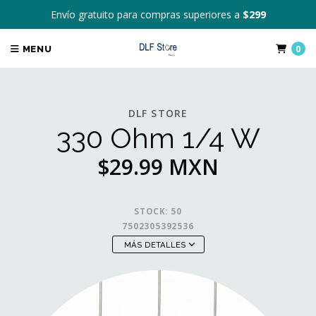
Envío gratuito para compras superiores a
$299
0
MENU
DLF STORE
330 Ohm 1/4 W
$29.99 MXN
STOCK:
50
7502305392536
MÁS DETALLES