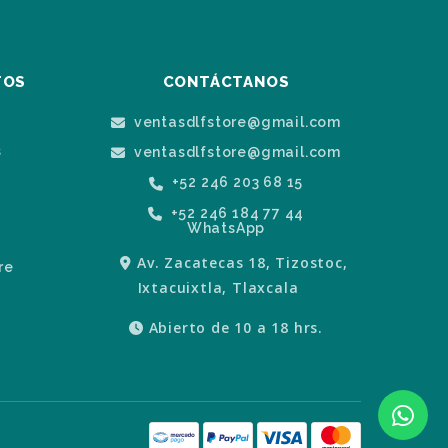
TOS
CONTÁCTANOS
ventasdlfstore@gmail.com
s
ventasdlfstore@gmail.com
+52 246 203 68 15
+52 246 184 77 44
WhatsApp
Av. Zacatecas 18, Tizostoc,
re
Ixtacuixtla, Tlaxcala
Abierto de 10 a 18 hrs.