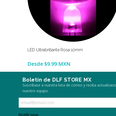
LED Ultrabrillante Rosa 10mm
Desde
$9.99 MXN
Boletín de DLF STORE MX
Suscríbase a nuestra lista de correo y reciba actualiza
nuestro equipo.
Notifícame