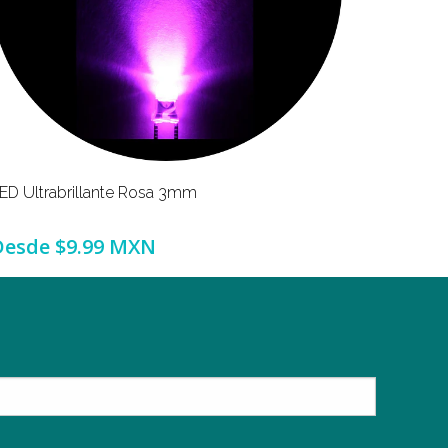
ED Ultrabrillante Rosa 3mm
LED Ultra
Desde
$9.99 MXN
Desde