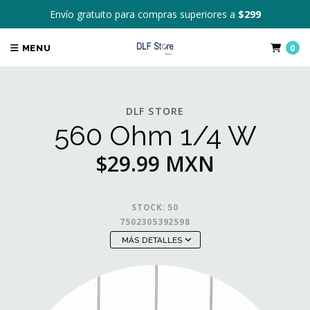
Envío gratuito para compras superiores a
$299
0
MENU
DLF STORE
560 Ohm 1/4 W
$29.99 MXN
STOCK:
50
7502305392598
MÁS DETALLES