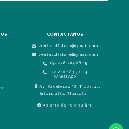
TOS
CONTÁCTANOS
ventasdlfstore@gmail.com
s
ventasdlfstore@gmail.com
+52 246 203 68 15
+52 246 184 77 44
WhatsApp
Av. Zacatecas 18, Tizostoc,
re
Ixtacuixtla, Tlaxcala
Abierto de 10 a 18 hrs.