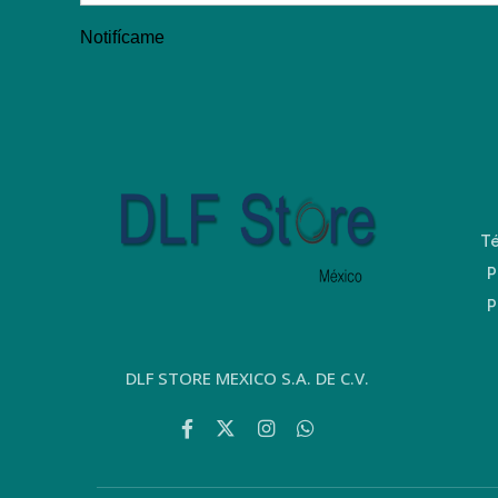
Notifícame
T
P
P
DLF STORE MEXICO S.A. DE C.V.