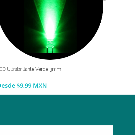
ED Ultrabrillante Verde 3mm
LED Ultra
Desde
$9.99 MXN
Desde