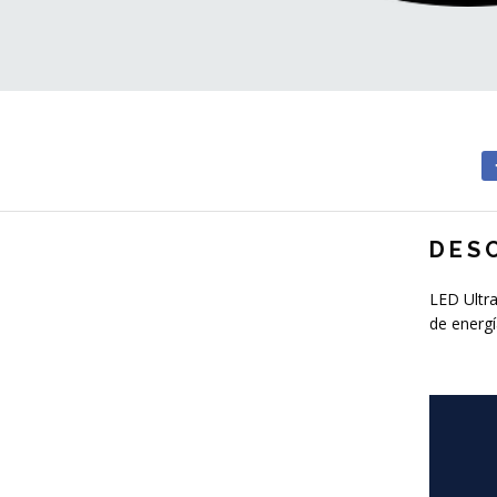
DES
LED Ultra
de energí